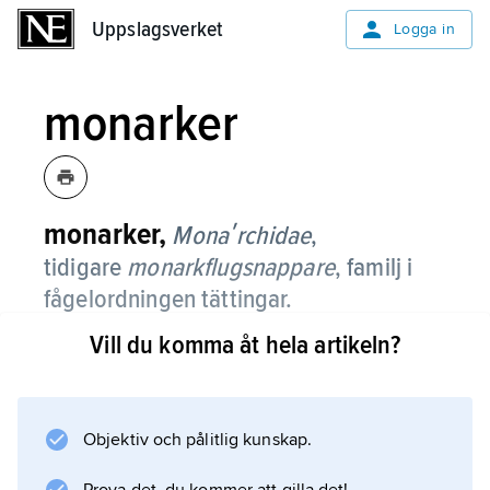
Uppslagsverket
Uppslagsverket
Logga in
monarker
monarker,
Monaʹrchidae
,
tidigare
monarkflugsnappare
, familj i
fågelordningen tättingar.
Vill du komma åt hela artikeln?
Familjen omfattar ett 90-tal arter i Asien,
Australien och Afrika samt på öar i Stilla
havet.
Objektiv och pålitlig kunskap.