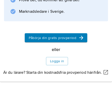
Prova det, du kommer att gilla det!
Information om artikeln
Marknadsledare i Sverige.
Påbörja din gratis provperiod
eller
Logga in
Är du lärare? Starta din kostnadsfria provperiod härifrån.