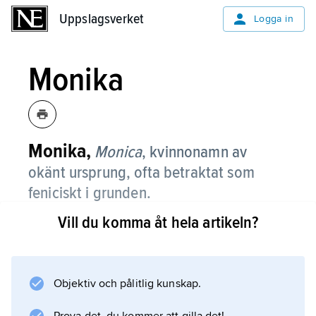
Uppslagsverket
Uppslagsverket
Logga in
Monika
Monika,
Monica
,
kvinnonamn av
okänt ursprung, ofta betraktat som
feniciskt i grunden.
Vill du komma åt hela artikeln?
Namnet har funnits i svenskan sedan slutet av
1700-talet, först med stavningen Monica.
Därefter förekom det nästan inte alls innan
det blev modenamn på 1930–50-talen.
Objektiv och pålitlig kunskap.