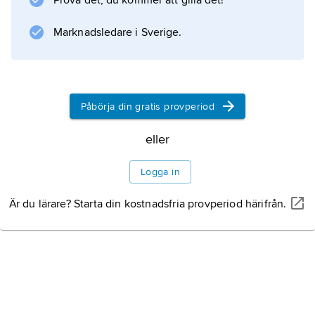
Prova det, du kommer att gilla det!
Marknadsledare i Sverige.
Information om artikeln
Påbörja din gratis provperiod
eller
Logga in
Är du lärare? Starta din kostnadsfria provperiod härifrån.