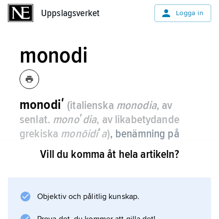
Uppslagsverket
Uppslagsverket
Logga in
monodi
monodiʹ
(italienska
monodia
, av
senlat.
monoʹdia
, av likabetydande
grekiska
monōidiʹa
)
, benämning på
framför allt den speciella typ av
Vill du komma åt hela artikeln?
solosång som lanserades omkring 1600
i Italien.
Objektiv och pålitlig kunskap.
I humanistkretsar i Florens (Cameratan) och
Rom arbetade man i slutet av 1500-talet på att