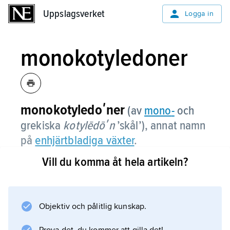
Uppslagsverket
Uppslagsverket
Logga in
monokotyledoner
monokotyledoʹner
(av
mono
-
och
grekiska
kotylēdōʹn
’skål’), annat namn
på
enhjärtbladiga växter
.
Vill du komma åt hela artikeln?
Information om artikeln
Objektiv och pålitlig kunskap.