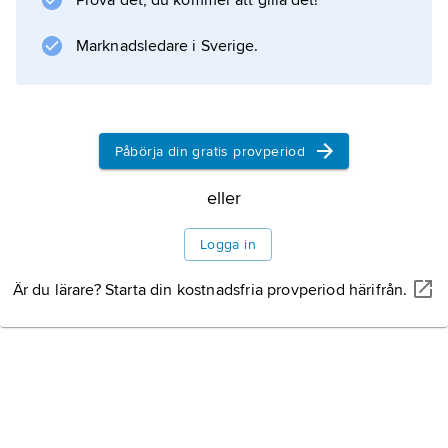
Prova det, du kommer att gilla det!
Marknadsledare i Sverige.
Påbörja din gratis provperiod
eller
Logga in
Är du lärare? Starta din kostnadsfria provperiod härifrån.