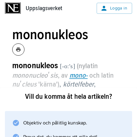
Uppslagsverket
Uppslagsverket
Logga in
mononukleos
mononukleos
(nylatin
[-o:ʹs]
mononucleoʹsis
, av
mono-
och latin
nuʹcleus
'kärna')
,
körtelfeber
,
monocytangina
,
mononucleoʹsis in­fec­
Vill du komma åt hela artikeln?
tioʹsa
,
infektionssjukdom orsakad av
Epstein–Barr-virus.
Objektiv och pålitlig kunskap.
Virus överförs framför allt via saliv (därav
benämningen ”kyssjuka”). Sjukdomen är