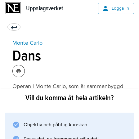
Uppslagsverket
Uppslagsverket
Logga in
Monte Carlo
Dans
Operan i Monte Carlo, som är sammanbyggd
med kasinot, invigdes 1879 och har varit
Vill du komma åt hela artikeln?
gästspelsscen och centrum för balett. Serge
Diaghilew valde teatern till hemmascen för
Ballets Russes 1911. Här arbetade bl.a. Fokine,
Objektiv och pålitlig kunskap.
Nijinsky, Massine, Stravinsky och Bakst. Efter
Diaghilews död 1929 upplöstes hans