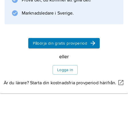
Prova det, du kommer att gilla det!
ensemble. Därefter har flera baletter grundats
Marknadsledare i Sverige.
Information om artikeln
Påbörja din gratis provperiod
eller
Logga in
Är du lärare? Starta din kostnadsfria provperiod härifrån.