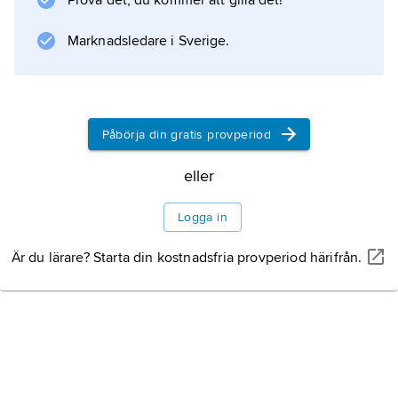
Prova det, du kommer att gilla det!
Marknadsledare i Sverige.
Påbörja din gratis provperiod
eller
Logga in
Är du lärare? Starta din kostnadsfria provperiod härifrån.