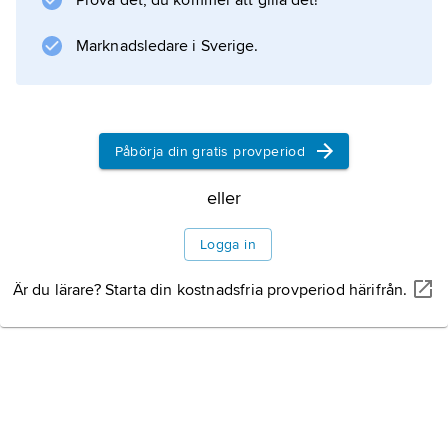
Prova det, du kommer att gilla det!
Marknadsledare i Sverige.
Information om artikeln
Påbörja din gratis provperiod
eller
Logga in
Är du lärare? Starta din kostnadsfria provperiod härifrån.