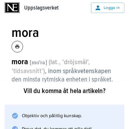
Uppslagsverket
Uppslagsverket
Logga in
mora
mora
(lat., ’dröjsmål’,
[moʹra]
’tidsavsnitt’)
, inom språkvetenskapen
den minsta rytmiska enheten i språket.
Vill du komma åt hela artikeln?
En kort stavelse består av en mora och en
lång av två (eller ibland fler) mora. I vissa
språk, t.ex. japanska, är moran den
grundläggande enheten i språkets prosodiska
Objektiv och pålitlig kunskap.
struktur och i versläran.