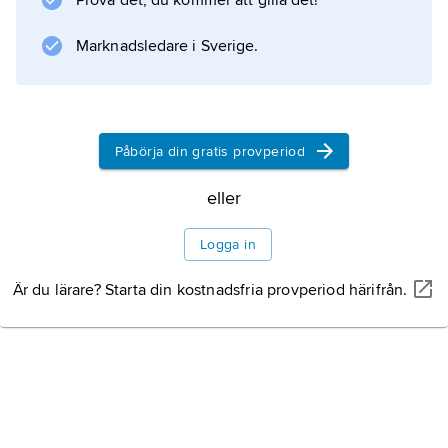
Prova det, du kommer att gilla det!
Marknadsledare i Sverige.
Påbörja din gratis provperiod
eller
Logga in
Är du lärare? Starta din kostnadsfria provperiod härifrån.