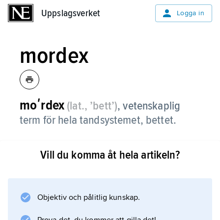
Uppslagsverket
Uppslagsverket
Logga in
mordex
moʹrdex
(lat., ’bett’)
, vetenskaplig
term för hela tandsystemet, bettet.
Vill du komma åt hela artikeln?
Information om artikeln
Objektiv och pålitlig kunskap.