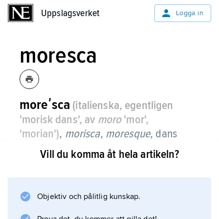
Uppslagsverket
Uppslagsverket
Logga in
moresca
moreʹsca
(italienska, egentligen
'morisk dans', av
moro
'mor',
'morian')
,
morisca
,
moresque
,
dans
under medeltid och renässans framför
Vill du komma åt hela artikeln?
allt i södra Europa.
Den dansades både som solodans, ibland
pantomimisk, narraktig, och i grupp, då oftast
Objektiv och pålitlig kunskap.
som käppdans. Namnet lär komma från tiden