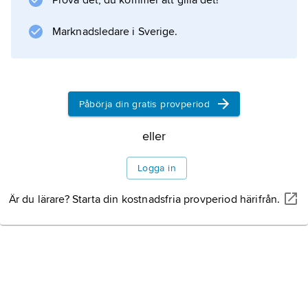
Prova det, du kommer att gilla det!
med stångvapen. Genom utnyttjande av
terrängen utmanövrerades riddarna, och över
Marknadsledare i Sverige.
hälften nedgjordes. Slaget vid Morgarten
visade att yrkeskrigare till
Påbörja din gratis provperiod
Information om artikeln
eller
Logga in
Är du lärare? Starta din kostnadsfria provperiod härifrån.