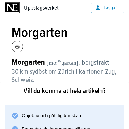
Uppslagsverket
Uppslagsverket
Logga in
Morgarten
Morgarten
ɐ
,
bergstrakt
[mo:
ʹgartən]
30 km sydöst om Zürich i kantonen Zug,
Schweiz.
Vill du komma åt hela artikeln?
Morgarten intar en central plats i
krigshistorien genom ett slag 15 november
1315. En invaderande habsburgsk riddarhär,
cirka 8 000 man, anfölls från bakhåll av ett
Objektiv och pålitlig kunskap.
bondeuppbåd till fots, 1 400 man beväpnade