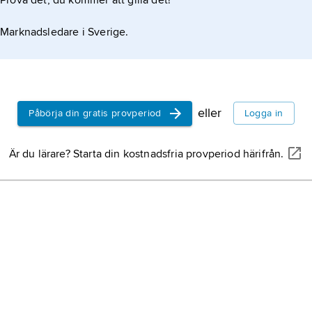
Prova det, du kommer att gilla det!
Marknadsledare i Sverige.
eller
Påbörja din gratis provperiod
Logga in
Är du lärare? Starta din kostnadsfria provperiod härifrån.