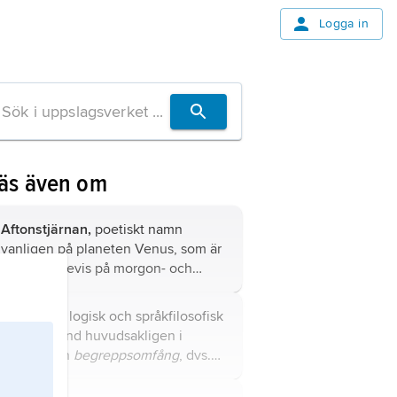
Logga in
äs även om
Aftonstjärnan,
poetiskt namn
vanligen på planeten Venus, som är
synlig ömsevis på morgon- och
kvällshimlen under banrörelsens
lopp och då kallas för
extension
, logisk och språkfilosofisk
Morgonstjärnan respektive
term, använd huvudsakligen i
Aftonstjärnan.
betydelsen
begreppsomfång
, dvs.
mängden (eller klassen) av de objekt
som faller under ett
begrepp
.