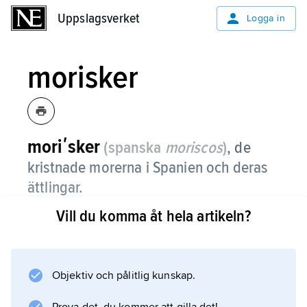
Uppslagsverket
Uppslagsverket
Logga in
morisker
moriʹsker
(spanska
moriscos
)
,
de
kristnade morerna i Spanien och deras
ättlingar.
Vill du komma åt hela artikeln?
Under det medeltida kristna
återerövringskriget garanterades normalt den
besegrade muslimska befolkningen
religionsfrihet. Efter 1492 övergavs emellertid
Objektiv och pålitlig kunskap.
toleranspolitiken, och muslimerna tvingades