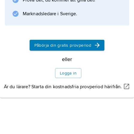
Prova det, du kommer att gilla det!
(1961; ”Tystnadens dotter”) och
The Shoes of the Fisherman
Marknadsledare i Sverige.
(’Fiskarens skor’, 1963, filmatiserad 1968)
vittnar den om Wests liberala katolicism. Den
psykologiska romanen
The World is Made of
Påbörja din gratis provperiod
eller
Information om artikeln
Logga in
Är du lärare? Starta din kostnadsfria provperiod härifrån.