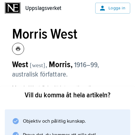
Uppslagsverket
Uppslagsverket
Logga in
Morris West
West
Morris,
,
1916–99,
[west]
australisk författare.
Morris West fick sitt internationella
Vill du komma åt hela artikeln?
genombrott med
The Devil’s Advocate
(1959; ”Djävulens advokat”, filmatiserad 1978).
Liksom
Objektiv och pålitlig kunskap.
Daughter of Silence