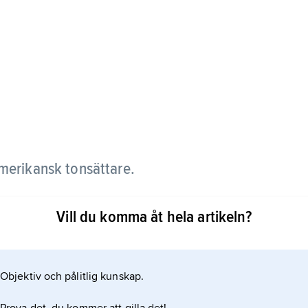
merikansk tonsättare.
konsertpianist inom den klassiska repertoaren och
Vill du komma åt hela artikeln?
er. Han ledde under 1930- och 40-talen en
g egen musik. G:s kompositioner är huvudsakligen
r
Objektiv och pålitlig kunskap.