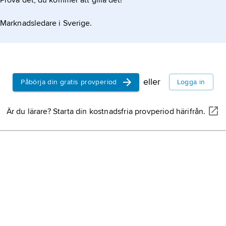
Prova det, du kommer att gilla det!
Marknadsledare i Sverige.
eller
Påbörja din gratis provperiod
Logga in
Är du lärare? Starta din kostnadsfria provperiod härifrån.