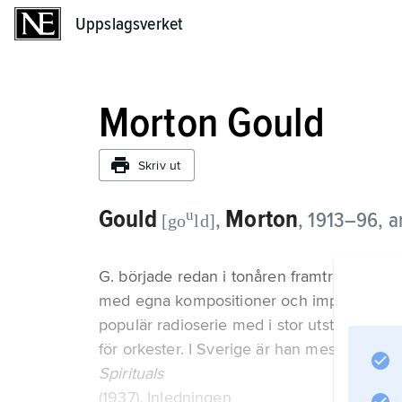
Uppslagsverket
Uppslagsverket
Morton Gould
Skriv ut
Gould
Morton
u
,
,
1913–96, a
[go
ld]
G. började redan i tonåren framträda som 
med egna kompositioner och improvisation
populär radioserie med i stor utsträcknin
för orkester. I Sverige är han mest känd fö
Spirituals
(1937). Inledningen