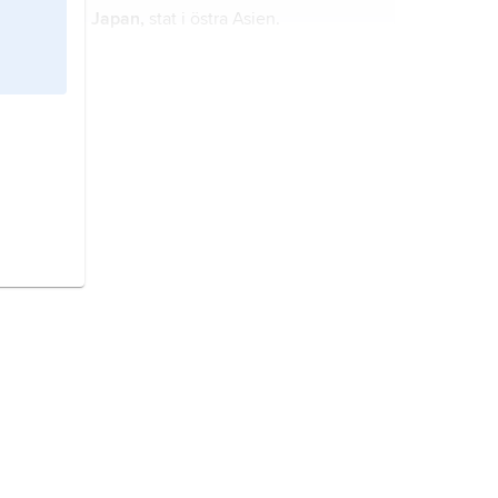
Japan,
stat i östra Asien.
Kanada,
Canada
, stat i Nordamerika.
Litauen,
stat vid Östersjön.
Uzbekistan
, stat i Centralasien.
Slovakien,
stat i Centraleuropa.
Norge,
stat i Nordeuropa.
Rumänien,
stat i sydöstra Europa.