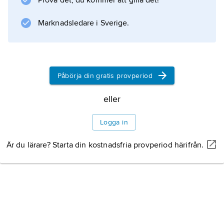
Prova det, du kommer att gilla det!
Rapsodia ebraica
, där hans djupa förankring i judisk kultur går i
Marknadsledare i Sverige.
dagen.
Litteraturanvisning
Påbörja din gratis provperiod
eller
Information om artikeln
Logga in
Är du lärare? Starta din kostnadsfria provperiod härifrån.