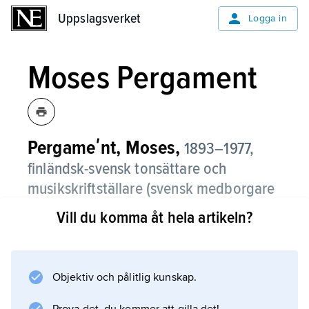
Uppslagsverket
Uppslagsverket
Logga in
Moses Pergament
Pergameʹnt, Moses,
1893–1977,
finländsk-svensk tonsättare och
musikskriftställare (svensk medborgare
1918).
Vill du komma åt hela artikeln?
Under vistelse i 1920-talets Paris påbörjade
Pergament sin Stravinskypåverkade balett
Krelantems och Eldeling
Objektiv och pålitlig kunskap.
(uppförd 1928). År 1935 tillkom orkesterverket