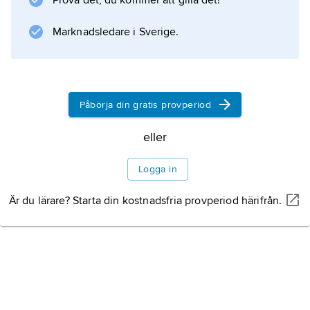
Prova det, du kommer att gilla det!
som kan vara ett destillat ur petroleum, en
syntetisk
Marknadsledare i Sverige.
Information om artikeln
Påbörja din gratis provperiod
eller
Logga in
Är du lärare? Starta din kostnadsfria provperiod härifrån.