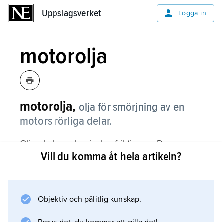
Uppslagsverket
Uppslagsverket
Logga in
motorolja
motorolja,
olja för smörjning av en
motors rörliga delar.
Oljan kyler och minskar friktionen. Den
Vill du komma åt hela artikeln?
pumpas under tryck till motorns olika
smörjställen och måste fungera såväl i sträng
kyla som vid hög temperatur. Den skall också
motverka uppkomst av rost samt hålla motorn
Objektiv och pålitlig kunskap.
ren. Motorolja består vanligen av en basolja,