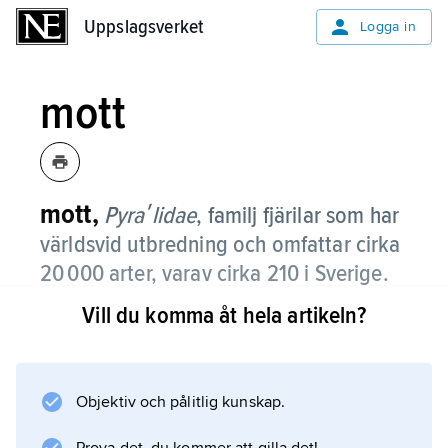
Uppslagsverket
Uppslagsverket
Logga in
mott
mott,
Pyraʹlidae
,
familj fjärilar som har
världsvid utbredning och omfattar cirka
20 000 arter, varav cirka 210 i Sverige.
Vill du komma åt hela artikeln?
De är relativt stora (vingspann vanligen 15–25
mm) med triangulära framvingar och breda
bakvingar. Benen är långa och ofta påfallande
smala. Mott är skymnings- eller nattdjur.
Objektiv och pålitlig kunskap.
Larverna lever i spinnrör eller mellan