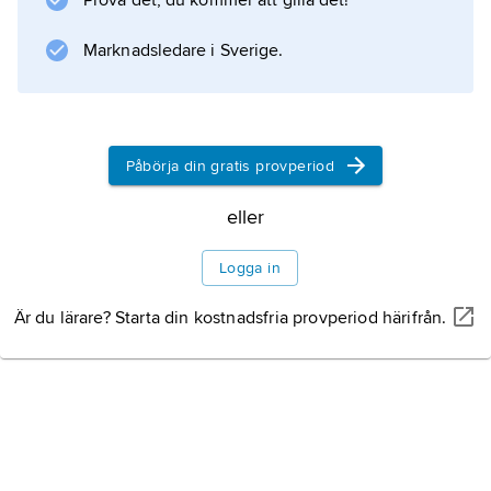
Prova det, du kommer att gilla det!
hopspunna blad. Flera arter är vid
massutveckling svåra skadedjur. Till familjen
Marknadsledare i Sverige.
förs bland annat hö-, kakao-, kvarn-, mjöl-
Påbörja din gratis provperiod
Information om artikeln
eller
Logga in
Är du lärare? Starta din kostnadsfria provperiod härifrån.