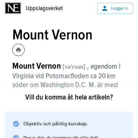
Uppslagsverket
Uppslagsverket
Logga in
Mount Vernon
Mount Vernon
, egendom i
[vəʹrnən]
Virginia vid Potomacfloden ca 20 km
söder om Washington D.C. M. är mest
känt som George Washingtons hem från
Vill du komma åt hela artikeln?
1759, där han också ligger begravd.
Under denna tid omfattade de kringliggande
Objektiv och pålitlig kunskap.
ägorna ca 3 200 hektar, vilka brukades med
hjälp av ca 200 slavar. M. är i dag en nationell