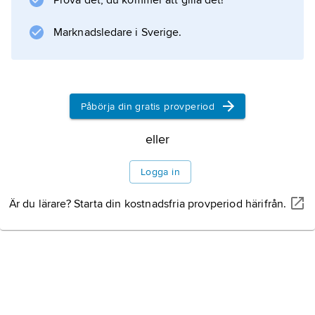
Prova det, du kommer att gilla det!
minnesplats, och såväl byggnad som
inredning från Washingtons tid har
Marknadsledare i Sverige.
återskapats.
Påbörja din gratis provperiod
Information om artikeln
eller
Logga in
Är du lärare? Starta din kostnadsfria provperiod härifrån.