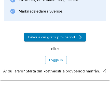
Prova det, du kommer att gilla det!
Marknadsledare i Sverige.
Påbörja din gratis provperiod
eller
Logga in
Är du lärare? Starta din kostnadsfria provperiod härifrån.