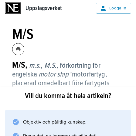
Uppslagsverket
Uppslagsverket
Logga in
M/S
M/S,
m.s.
,
M.S.
,
förkortning för
engelska
motor ship
’motorfartyg,
placerad omedelbart före fartygets
namn, t.ex. M/S Gripsholm.
Vill du komma åt hela artikeln?
Objektiv och pålitlig kunskap.
Information om artikeln