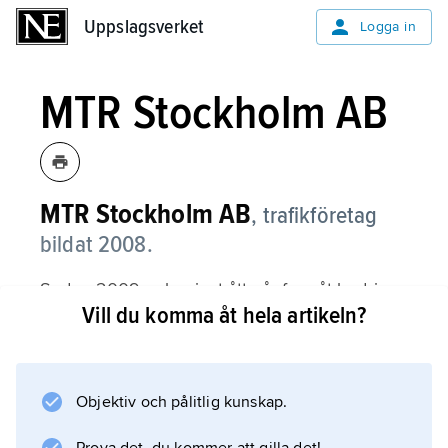
Uppslagsverket
Uppslagsverket
Logga in
MTR Stockholm AB
MTR Stockholm AB
,
trafikföretag
bildat 2008.
Sedan 2009 och minst åtta år framåt bedriver
Vill du komma åt hela artikeln?
företaget trafiken och det tekniska underhållet
i Stockholms tunnelbana.
Objektiv och pålitlig kunskap.
Information om artikeln