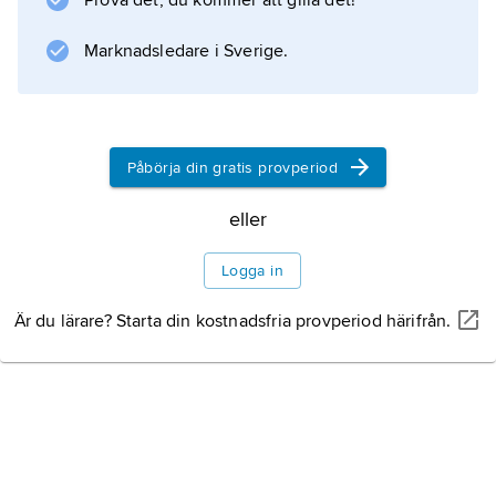
Prova det, du kommer att gilla det!
Marknadsledare i Sverige.
Påbörja din gratis provperiod
eller
Logga in
Är du lärare? Starta din kostnadsfria provperiod härifrån.