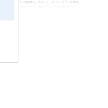
Liaoyang
, stad i provinsen Liaoning,
nordöstra Kina; 764 500 invånare
(2020).
Manchuriet,
historiskt namn på den
nordöstligaste delen av Kina; ca 776
2
000 km
.
rysk–japanska kriget,
militär konflikt
mellan det tsaristiska Ryssland och
Japan 1904–05, om herraväldet över
Korea och Manchuriet.
Japan,
stat i östra Asien.
andra världskriget,
krig 1939–45
mellan Tyskland, Italien, Japan och
deras bundsförvanter (axelmakterna)
på den ena sidan och Storbritannien,
Frankrike, USA, Sovjetunionen och