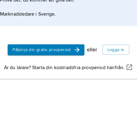
Prova det, du kommer att gilla det!
Marknadsledare i Sverige.
eller
Påbörja din gratis provperiod
Logga in
Är du lärare? Starta din kostnadsfria provperiod härifrån.