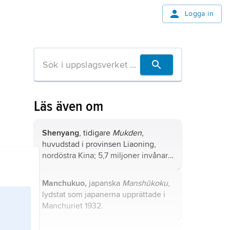
Logga in
Läs även om
Shenyang
, tidigare
Mukden
,
huvudstad i provinsen Liaoning,
nordöstra Kina; 5,7 miljoner invånare
(2010).
Manchukuo,
japanska
Manshūkoku
,
lydstat som japanerna upprättade i
Manchuriet
1932.