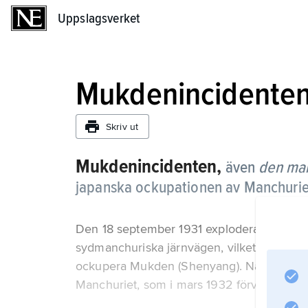
Uppslagsverket
Uppslagsverket
Mukdenincidente
Skriv ut
Mukdenincidenten,
även
den man
japanska ockupationen av Manchurie
Den 18 september 1931 exploderade en bo
sydmanchuriska järnvägen, vilket användes
ockupera Mukden (Shenyang). Några måna
Manchuriet, som i mars 1932 förvandlades 