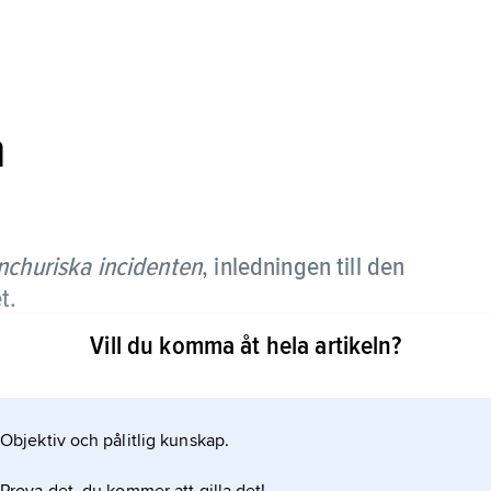
n
churiska incidenten
,
inledningen till den
t.
Vill du komma åt hela artikeln?
mb vid den av Japan kontrollerade
 som förevändning av japanska militärer för att
der senare hade Japan ockuperat hela
Objektiv och pålitlig kunskap.
till den japanska lydstaten Manchukuo.