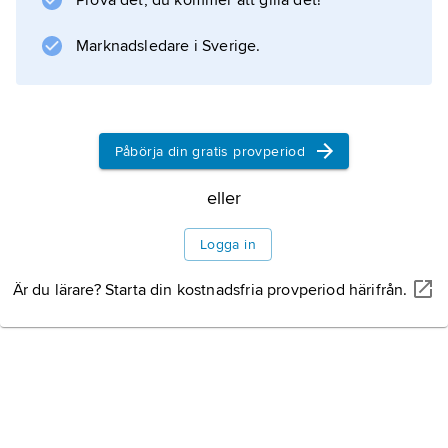
Prova det, du kommer att gilla det!
Marknadsledare i Sverige.
Påbörja din gratis provperiod
eller
Logga in
Är du lärare? Starta din kostnadsfria provperiod härifrån.