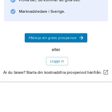
Prova det, du kommer att gilla det!
Marknadsledare i Sverige.
Påbörja din gratis provperiod
eller
Logga in
Är du lärare? Starta din kostnadsfria provperiod härifrån.