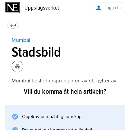
Uppslagsverket
Uppslagsverket
Logga in
Mumbai
Stadsbild
Mumbai bestod ursprungligen av ett gytter av
småöar, som numera är förenade och har
Vill du komma åt hela artikeln?
landförbindelse med fastlandet. Staden är
belägen på den södra udden av Mumbaiön
och har en väl skyddad hamn åt öster. De
Objektiv och pålitlig kunskap.
centrala delarna präglas av blandad
bebyggelse, där bland annat kolonialtidens