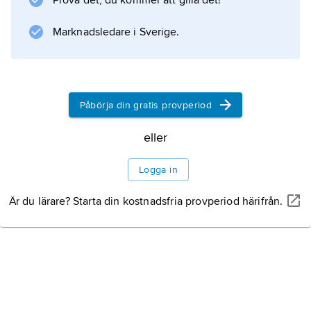
Prova det, du kommer att gilla det!
monument och administrationsbyggnader i
nygotisk
Marknadsledare i Sverige.
Information om artikeln
Påbörja din gratis provperiod
eller
Logga in
Är du lärare? Starta din kostnadsfria provperiod härifrån.