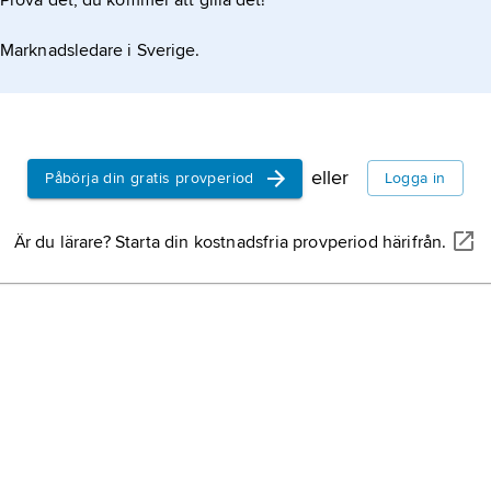
Prova det, du kommer att gilla det!
Marknadsledare i Sverige.
eller
Påbörja din gratis provperiod
Logga in
Är du lärare? Starta din kostnadsfria provperiod härifrån.