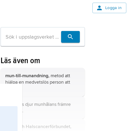
Logga in
Läs även om
mun-till-munandning,
metod att
hjälpa en medvetslös person att
andas.
mun,
hos djur munhålans främre
öppning.
Mun- och Halscancerförbundet,