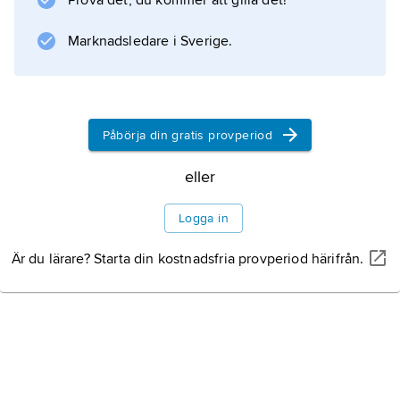
Prova det, du kommer att gilla det!
Information om artikeln
Marknadsledare i Sverige.
Påbörja din gratis provperiod
eller
Logga in
Är du lärare? Starta din kostnadsfria provperiod härifrån.