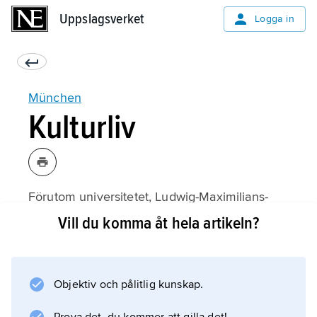
Uppslagsverket
Uppslagsverket
Logga in
München
Kulturliv
Förutom universitetet, Ludwig-Maximilians-
Universität, finns ett 1868 grundat tekniskt
Vill du komma åt hela artikeln?
universitet (med bl.a. medicinsk fakultet).
Bayerische Staatsbibliothek är ett av Europas
största.
Objektiv och pålitlig kunskap.