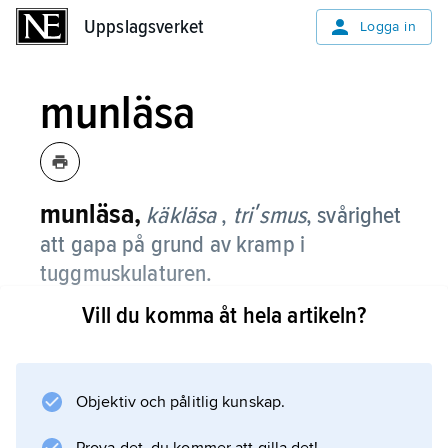
Uppslagsverket
Uppslagsverket
Logga in
munläsa
munläsa,
käkläsa
,
triʹsmus
, svårighet
att gapa på grund av kramp i
tuggmuskulaturen.
Vill du komma åt hela artikeln?
Munläsa är ett tidigt symtom vid stelkramp
(tetanus), men förekommer vanligast vid
halsböld, då inflammationen kring
gommandlarna medför att tuggmusklerna inte
Objektiv och pålitlig kunskap.
kan slappna av. Svalgcancer kan medföra