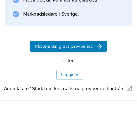
Prova det, du kommer att gilla det!
munläsa. Behandlingen av munläsa sker
genom åtgärder mot grundåkomman.
Marknadsledare i Sverige.
Information om artikeln
Påbörja din gratis provperiod
eller
Logga in
Är du lärare? Starta din kostnadsfria provperiod härifrån.