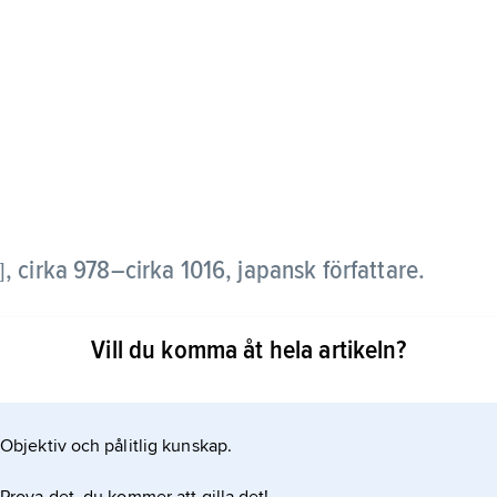
,
cirka 978–cirka 1016, japansk författare.
]
 hovet, men kunskapen om hennes personliga liv är
Vill du komma åt hela artikeln?
Objektiv och pålitlig kunskap.