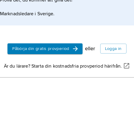
Prova det, du kommer att gilla det!
Marknadsledare i Sverige.
eller
Påbörja din gratis provperiod
Logga in
Är du lärare? Starta din kostnadsfria provperiod härifrån.