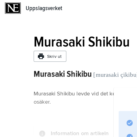
Uppslagsverket
Uppslagsverket
Murasaki Shikibu
Skriv ut
Murasaki Shikibu
[murasaki çikibu
Murasaki Shikibu levde vid det kejserliga
osäker.
Information om artikeln