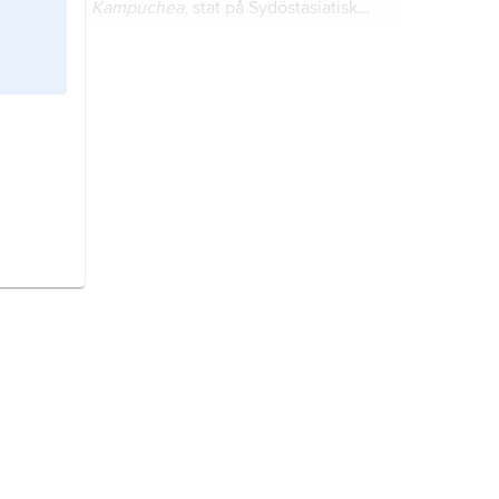
Kampuchea
, stat på Sydöstasiatiska
halvön.
Kina,
stat i östra Asien.
Storbritannien,
stat i västra Europa.
Iran,
stat i Mellanöstern.
Indien,
förbundsrepublik i södra
Asien.
Turkiet
, stat i Mellanöstern.
Spanien,
stat i sydvästra Europa.
Danmark,
stat i Nordeuropa.