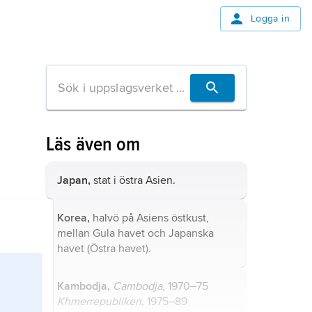
Logga in
Läs även om
Japan,
stat i östra Asien.
Korea,
halvö på Asiens östkust,
mellan Gula havet och Japanska
havet (Östra havet).
Kambodja,
Cambodja
, 1970–75
Khmerrepubliken
, 1975–89