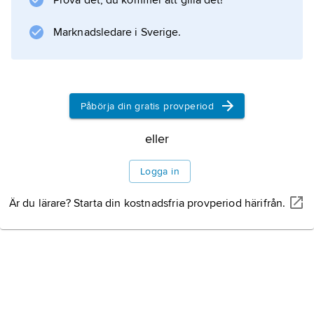
Prova det, du kommer att gilla det!
Marknadsledare i Sverige.
Påbörja din gratis provperiod
eller
Logga in
Är du lärare? Starta din kostnadsfria provperiod härifrån.