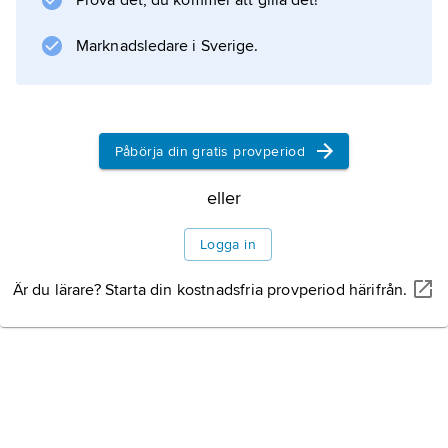
Prova det, du kommer att gilla det!
Europa från Mosul.
Marknadsledare i Sverige.
Information om artikeln
Påbörja din gratis provperiod
eller
Logga in
Är du lärare? Starta din kostnadsfria provperiod härifrån.