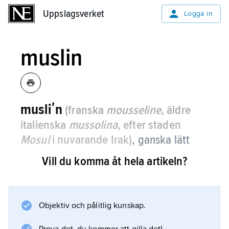
Uppslagsverket
Uppslagsverket
Logga in
muslin
musliʹn
(franska
mousseline
, äldre
italienska
mussolina
, efter staden
Mosul
i nuvarande Irak)
,
ganska lätt
och gles, mjuk tvåskaftsväv, framställd
Vill du komma åt hela artikeln?
av fint spinngarn, vanligen av bomull.
Muslin är ofta tryckt i små mönster och
används vanligen till blusar och klänningar.
Objektiv och pålitlig kunskap.
Tyget anses ursprungligen ha kommit till