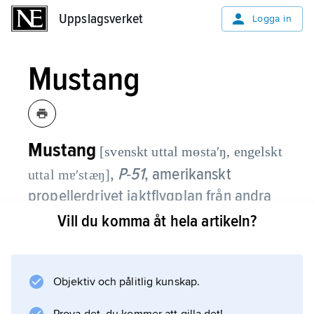
Uppslagsverket
Uppslagsverket
Logga in
Mustang
Mustang
[svenskt uttal mɵstaʹŋ, engelskt
,
P-51
,
amerikanskt
uttal mɐʹstæŋ]
propellerdrivet jaktflygplan från andra
världskriget, tillverkat av North
Vill du komma åt hela artikeln?
American Aviation Co. i nära 16 000
exemplar.
Objektiv och pålitlig kunskap.
Med den brittiska motorn Rolls-Royce Merlin
fick Mustang mycket god räckvidd och