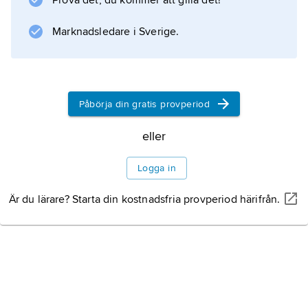
Prova det, du kommer att gilla det!
Marknadsledare i Sverige.
Information om artikeln
Påbörja din gratis provperiod
eller
Logga in
Är du lärare? Starta din kostnadsfria provperiod härifrån.