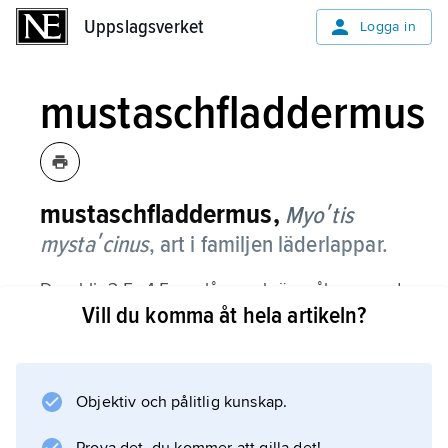
Uppslagsverket
Uppslagsverket
Logga in
mustaschfladdermus
mustaschfladdermus,
Myoʹtis
mystaʹcinus
,
art i familjen läderlappar.
Den blir 3,5–4,5 cm lång och är gråbrun med
Vill du komma åt hela artikeln?
smutsgrå undersida. Den har fått sitt namn på
grund av en rad långa hår ovanför
munvinkeln. Arten finns i Europa, Nordafrika
och Asien till Japan, i Sverige norrut till
Objektiv och pålitlig kunskap.
mellersta Norrland.