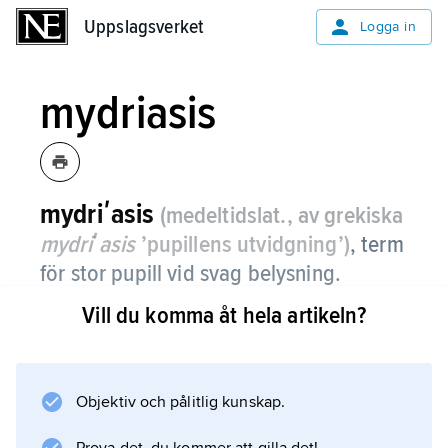
Uppslagsverket
Uppslagsverket
Logga in
mydriasis
mydriʹasis
(medeltidslat., av grekiska
mydriʹasis
’pupillens utvidgning’)
, term
för stor pupill vid svag belysning.
Vill du komma åt hela artikeln?
Mydriasis kan även orsakas av läkemedel (se
mydriatikum
).
Objektiv och pålitlig kunskap.