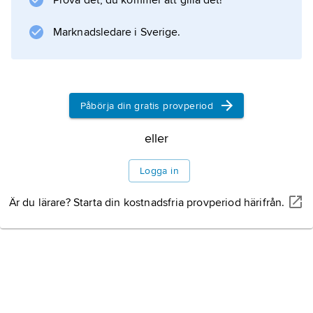
Prova det, du kommer att gilla det!
Information om artikeln
Marknadsledare i Sverige.
Påbörja din gratis provperiod
eller
Logga in
Är du lärare? Starta din kostnadsfria provperiod härifrån.