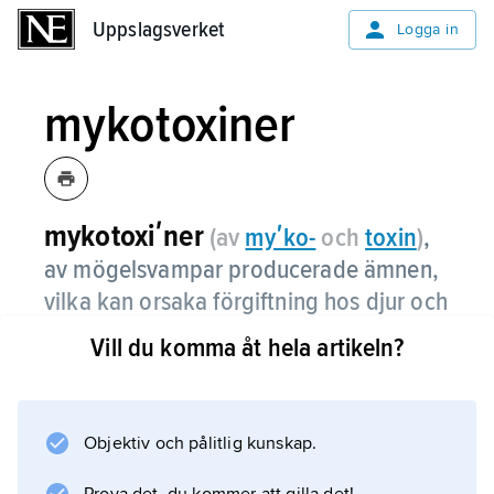
Uppslagsverket
Uppslagsverket
Logga in
mykotoxiner
mykotoxiʹner
(av
myʹko-
och
toxin
)
,
av mögelsvampar producerade ämnen,
vilka kan orsaka förgiftning hos djur och
människa.
Vill du komma åt hela artikeln?
Då mögeltillväxt i allmänhet gynnas av fukt
och värme utgör mykotoxiner ett större
problem i tropikerna än i t.ex. Sverige. Höga
Objektiv och pålitlig kunskap.
halter av mykotoxiner har dock vissa år