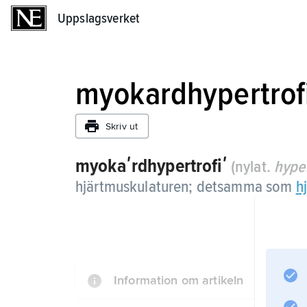
Uppslagsverket
Uppslagsverket
myokardhypertrof
Skriv ut
myokaʹrdhypertrofiʹ
(nylat.
hyper
hjärtmuskulaturen; detsamma som
h
Information om artikeln