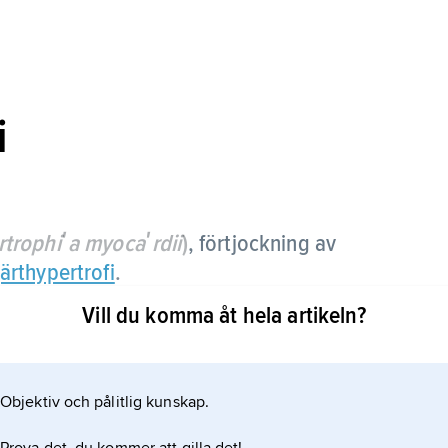
i
­tro­phiʹa myocaʹrdii
)
, förtjockning av
järthypertrofi
.
Vill du komma åt hela artikeln?
Objektiv och pålitlig kunskap.