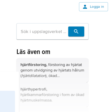
Logga in
Läs även om
hjärtförstoring,
förstoring av hjärtat
genom utvidgning av hjärtats hålrum
(
hjärtdilatation
), ökad
hjärtmuskelmassa (
hjärthypertrofi
)
eller en kombination därav.
hjärthypertrofi,
hjärtkammarförstoring i form av ökad
hjärtmuskelmassa.