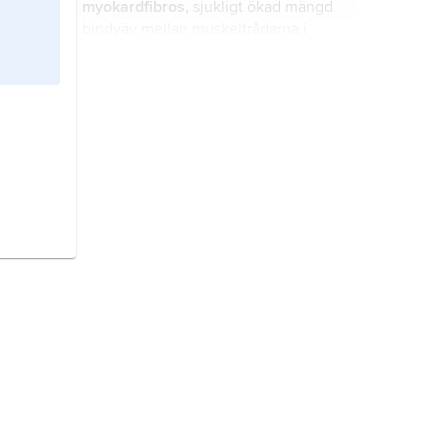
myokardfibros,
sjukligt ökad mängd
bindväv mellan muskeltrådarna i
hjärtmuskulaturen.
hyperostos
, lokal förtjockning av
skelettet.
kreatinkinas
,
CK
(engelska
creatine
kinase
), enzym som katalyserar den
reaktion där fosfat från fosfokreatin
överförs till ADP för att bilda ATP
(fosfokreatin+ADP ⇄ kreatin+ATP).
myokard
,
myokardium
,
hjärtmuskulatur; se
hjärta
.
pankardit
, inflammation som
drabbar hjärtats innerhinna,
hjärtmuskulaturen och hjärtsäcken.