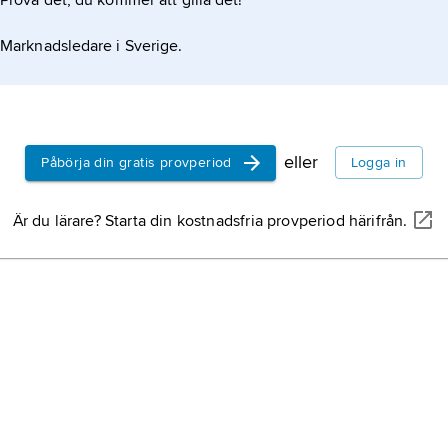
Prova det, du kommer att gilla det!
Marknadsledare i Sverige.
eller
Påbörja din gratis provperiod
Logga in
Är du lärare? Starta din kostnadsfria provperiod härifrån.