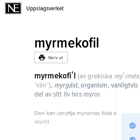
Uppslagsverket
Uppslagsverket
myrmekofil
Skriv ut
myrmekofiʹl
(av grekiska
myʹrmēx
’vän’)
,
myrgäst
,
organism, vanligtvis 
del av sitt liv hos myror.
Den kan utnyttja myrornas föda eller avfall
skydd.