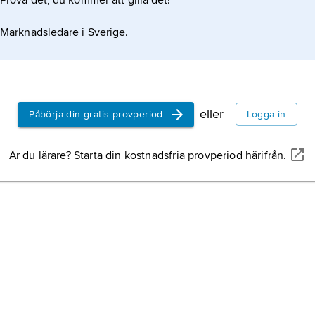
Prova det, du kommer att gilla det!
Marknadsledare i Sverige.
eller
Påbörja din gratis provperiod
Logga in
Är du lärare? Starta din kostnadsfria provperiod härifrån.