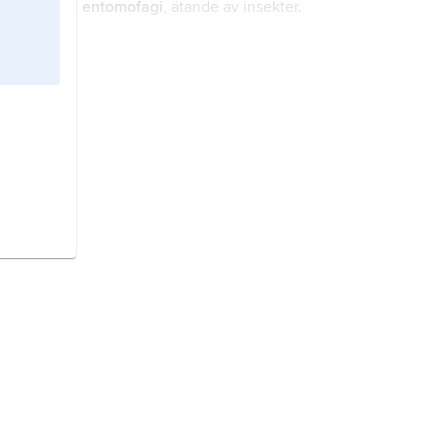
entomofagi
, ätande av insekter.
myror,
Formicidae
, familj
midjesteklar som har världsvid
utbredning och omfattar cirka 8 000
arter, de flesta i tropikerna, i Sverige
finns 115 (sex av dem förekommer
symbios
, varaktig samlevnad mellan
här endast inomhus).
olika typer av organismer.