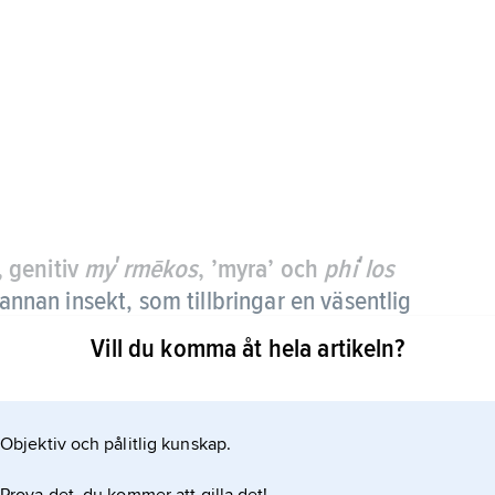
, genitiv
myʹrmēkos
, ’myra’ och
phiʹlos
annan insekt, som tillbringar en väsentlig
Vill du komma åt hela artikeln?
, äta myrornas larver eller dra nytta av myrornas
Objektiv och pålitlig kunskap.