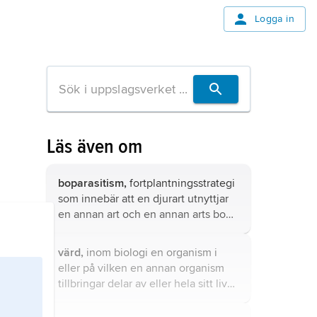
Logga in
Läs även om
boparasitism,
fortplantningsstrategi
som innebär att en djurart utnyttjar
en annan art och en annan arts bo
för utveckling och uppfödning av sin
avkomma.
värd,
inom biologi en organism i
eller på vilken en annan organism
tillbringar delar av eller hela sitt liv
och även hämtar sin näring ur.