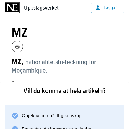
Uppslagsverket
Uppslagsverket
Logga in
MZ
MZ,
nationalitetsbeteckning för
Moçambique.
Se
Vill du komma åt hela artikeln?
nationalitetsbeteckning
.
Objektiv och pålitlig kunskap.
Information om artikeln