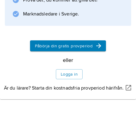
Prova det, du kommer att gilla det!
Marknadsledare i Sverige.
Påbörja din gratis provperiod
eller
Logga in
Är du lärare? Starta din kostnadsfria provperiod härifrån.