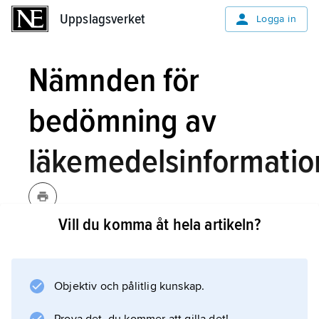
Uppslagsverket
Uppslagsverket
Logga in
Nämnden för
bedömning av
läkemedelsinformatio
Vill du komma åt hela artikeln?
Nämnden för bedömning av
läkemedelsinformation,
NBL
,
organ inom läkemedelsbranschen med
Objektiv och pålitlig kunskap.
uppgift att självständigt bedöma frågor