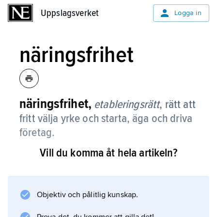
Uppslagsverket
Uppslagsverket
Logga in
näringsfrihet
näringsfrihet,
etableringsrätt
,
rätt att
fritt välja yrke och starta, äga och driva
företag.
Vill du komma åt hela artikeln?
Svenska medborgare och svenska juridiska
personer har som huvudregel näringsfrihet (fri
etableringsrätt). Den betraktas som ett
grundläggande inslag i en fungerande
Objektiv och pålitlig kunskap.
marknadsekonomi.