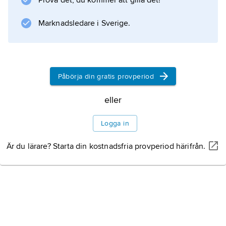
Prova det, du kommer att gilla det!
Marknadsledare i Sverige.
Information om artikeln
Påbörja din gratis provperiod
eller
Logga in
Är du lärare? Starta din kostnadsfria provperiod härifrån.