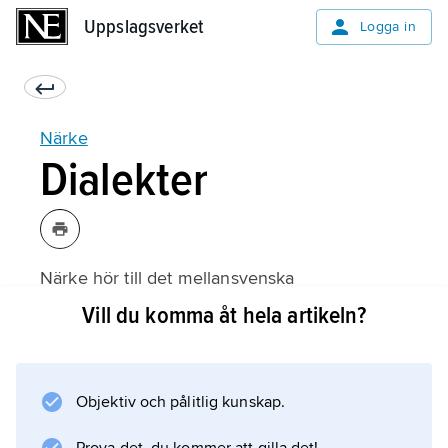
Uppslagsverket
Uppslagsverket
Logga in
Närke
Dialekter
Närke hör till det mellansvenska
språkområdet och är ur dialektsynpunkt
Vill du komma åt hela artikeln?
relativt enhetligt. Från den centrala
slättbygdens mål skiljer sig dock i flera
avseenden språket i de västra och södra
Objektiv och pålitlig kunskap.
delarna av landskapet. I Nysunds socken i
väster möter värmländskt mål. Allmänt