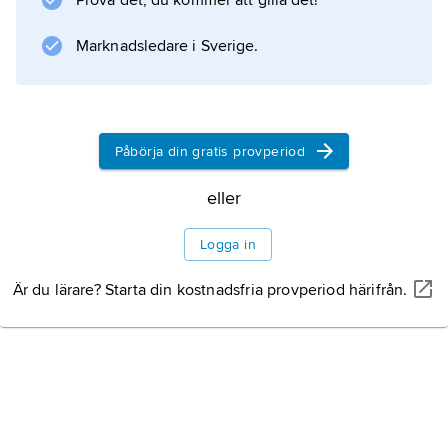
Prova det, du kommer att gilla det!
mellansvenska drag är
d
Marknadsledare i Sverige.
-bortfall i ordslut efter vokal
Påbörja din gratis provperiod
Information om artikeln
eller
Logga in
Är du lärare? Starta din kostnadsfria provperiod härifrån.