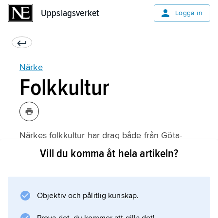
Uppslagsverket
Uppslagsverket
Logga in
Närke
Folkkultur
Närkes folkkultur har drag både från Göta-
och Svealand liksom från såväl östra som
Vill du komma åt hela artikeln?
västra Sverige. Levnadsvillkoren var
annorlunda i den av jordbruk präglade
slättbygden i centrala Närke än i den
Objektiv och pålitlig kunskap.
omgivande, glesare befolkade skogsbygden,
där bergshantering var betydelsefull. Hyttor