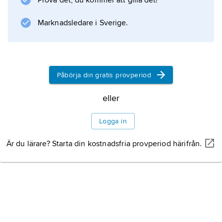
Prova det, du kommer att gilla det!
och gruvor anlades i Lerbäcks bergslag i
södra Närke redan
Marknadsledare i Sverige.
Information om artikeln
Påbörja din gratis provperiod
eller
Logga in
Är du lärare? Starta din kostnadsfria provperiod härifrån.