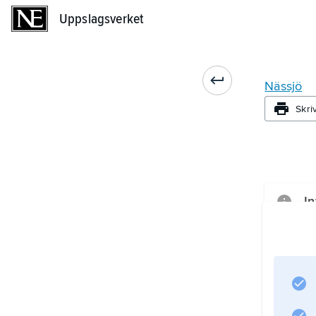
Uppslagsverket
Uppslagsverket
Nässjö
Skri
In