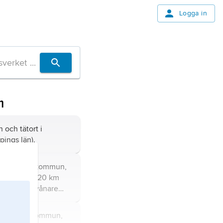
Logga in
m
och tätort i
ings län).
rt i Nässjö kommun,
ings län), 20 km
ö; 1 112 invånare
t i Nässjö kommun,