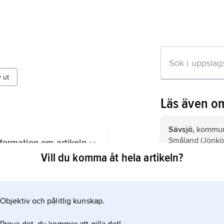
v ut
Läs även o
Sävsjö,
kommun 
Småland (Jönköp
formation om artikeln
Vill du komma åt hela artikeln?
Malmbäck,
täto
Småland (Jönköp
sydväst om Nässj
(2021).
Objektiv och pålitlig kunskap.
Solberga,
tätor