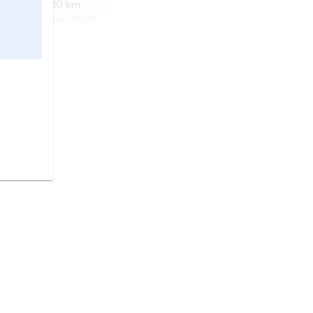
ings län), 10 km
 380 invånare (2021).
n och tätort i
ings län).
och tätort i
Jönköpings län).
h tätort i Småland
.
n och tätort i
ings län).
 och tätort i
ergs län).