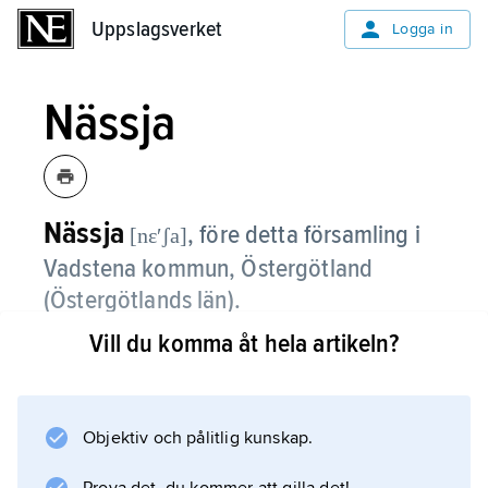
Uppslagsverket
Uppslagsverket
Logga in
Nässja
Nässja
,
före detta församling i
[nɛʹʃa]
Vadstena kommun, Östergötland
(Östergötlands län).
Vill du komma åt hela artikeln?
Nässja, som sedan 2006 ingår i
Dals
församling, ligger på en udde i Vättern och
består nästan helt av fullåkersbygd. Cirka 95
Objektiv och pålitlig kunskap.
fornlämningar är bevarade, flertalet på tre