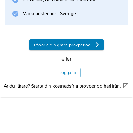
Prova det, du kommer att gilla det!
gravfält av äldre järnålderskaraktär. Särskilt
märks ett gravfält med bland annat en stor
Marknadsledare i Sverige.
monumental stenkrets av 24 block vid Nässja
gård.
Påbörja din gratis provperiod
Information om artikeln
eller
Logga in
Är du lärare? Starta din kostnadsfria provperiod härifrån.