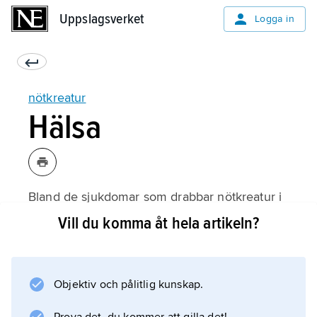
Uppslagsverket
Uppslagsverket
Logga in
nötkreatur
Hälsa
Bland de sjukdomar som drabbar nötkreatur i
Sverige kan nämnas
Vill du komma åt hela artikeln?
juverinflammation
(mastit),
acetonemi
Objektiv och pålitlig kunskap.
,
kalvningsförlamning