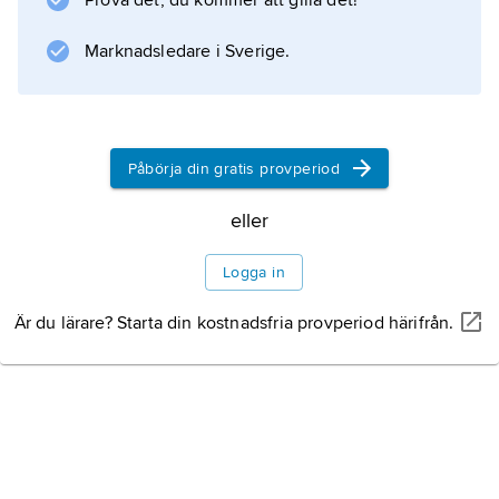
Prova det, du kommer att gilla det!
(pares),
beteskramp
Marknadsledare i Sverige.
(tetani) och
fång
. Hos kalvar är under stallperioden diarréer
Påbörja din gratis provperiod
och lunginflammationer de största problemen,
och under betesperioden olika
eller
parasitinfektioner som
ostertagios
Logga in
, lungmasksjuka (se
Dictyocaulus
Är du lärare? Starta din kostnadsfria provperiod härifrån.
) och
koccidios
.