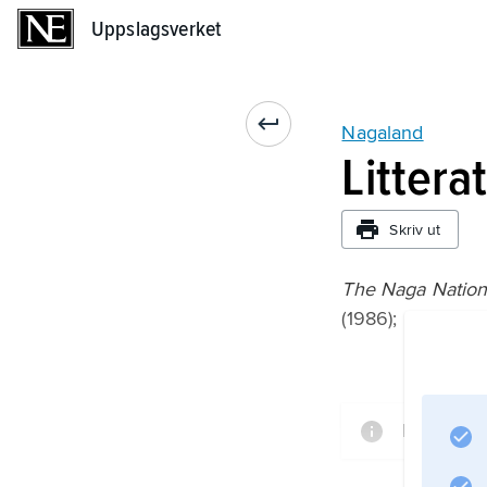
Uppslagsverket
Uppslagsverket
Nagaland
Littera
Skriv ut
The Naga Nation 
(1986);
Informati