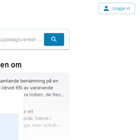
Logga in
ven om
amlande benämning på en
k (drygt 65) av varierande
g i nordöstra Indien, de flesta
taterna Nagaland, Assam och
 (3,1 miljoner).
lk som talar ett
urmanskt språk, främst i
ten Meghalaya, men också i
 Nagaland, Tripura och
galen, i nordöstra Indien