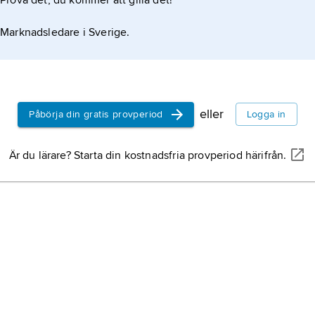
Prova det, du kommer att gilla det!
Assam
(drygt 
78 500
angrän
Marknadsledare i Sverige.
(2011).
i norra
Madhy
Indien
invånar
eller
Påbörja din gratis provperiod
Logga in
Indien,
Är du lärare? Starta din kostnadsfria provperiod härifrån.
Asien.
Myanm
Sydöst
Bangla
Asien,
folkrik