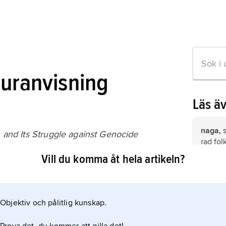
turanvisning
Läs ä
naga,
s
and Its Struggle against Genocide
rad fol
ursprun
Vill du komma åt hela artikeln?
i dels
Manipur
garo,
fo
tibetob
on om artikeln
delsta
Objektiv och pålitlig kunskap.
Assam,
Västben