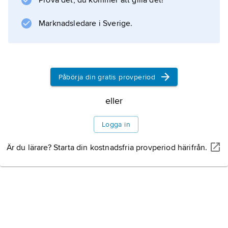
Prova det, du kommer att gilla det!
’gård’.
Marknadsledare i Sverige.
Information om artikeln
Påbörja din gratis provperiod
eller
Logga in
Är du lärare? Starta din kostnadsfria provperiod härifrån.