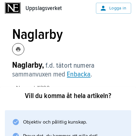
Uppslagsverket
Uppslagsverket
Logga in
Naglarby
Naglarby,
f.d. tätort numera
sammanvuxen med
Enbacka
.
– Namnet (1390
Vill du komma åt hela artikeln?
i naghlaraby
) innehåller ett
*Naglaarve
’Nagles arvinge’ och
Objektiv och pålitlig kunskap.
by