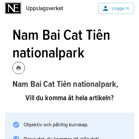
Uppslagsverket
Uppslagsverket
Logga in
Nam Bai Cat Tiên
nationalpark
Nam Bai Cat Tiên nationalpark,
nationalpark i södra Vietnam; för
Vill du komma åt hela artikeln?
belägenhet se landskarta
Vietnam
.
Objektiv och pålitlig kunskap.