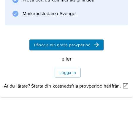
Prova det, du kommer att gilla det!
Information om artikeln
Marknadsledare i Sverige.
Påbörja din gratis provperiod
eller
Logga in
Är du lärare? Starta din kostnadsfria provperiod härifrån.