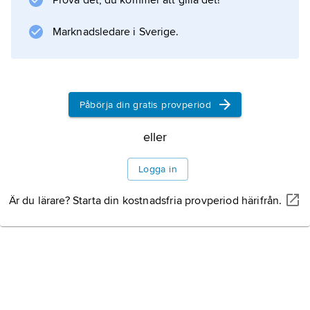
Prova det, du kommer att gilla det!
Marknadsledare i Sverige.
Information om artikeln
Påbörja din gratis provperiod
eller
Logga in
Är du lärare? Starta din kostnadsfria provperiod härifrån.