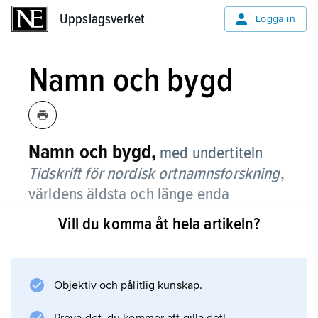
Uppslagsverket
Uppslagsverket
Logga in
Namn och bygd
Namn och bygd,
med undertiteln
Tidskrift för nordisk ortnamnsforskning
,
världens äldsta och länge enda
specialtidskrift för namnforskning,
Vill du komma åt hela artikeln?
grundad 1913 av Jöran Sahlgren och
numera utgiven av Gustav Adolfs
Akademien, Uppsala.
Objektiv och pålitlig kunskap.