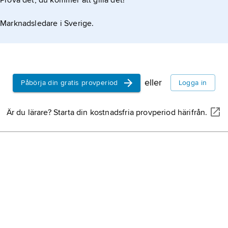
Prova det, du kommer att gilla det!
Marknadsledare i Sverige.
eller
Påbörja din gratis provperiod
Logga in
Är du lärare? Starta din kostnadsfria provperiod härifrån.