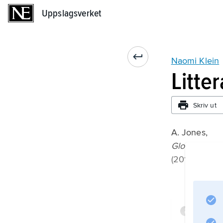
Uppslagsverket
Uppslagsverket
Naomi Klein
Litte
Skriv ut
A. Jones,
Globalization
(2010);
Infor