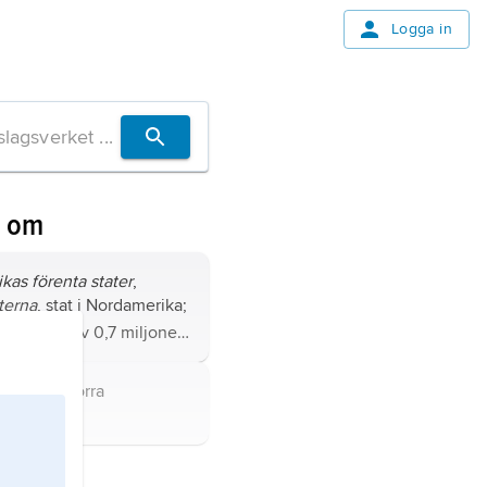
Logga in
n om
kas förenta stater
,
terna
, stat i Nordamerika;
2
r km
(därav 0,7 miljoner
, 336,6 miljoner invånare
epublik i norra
pa.