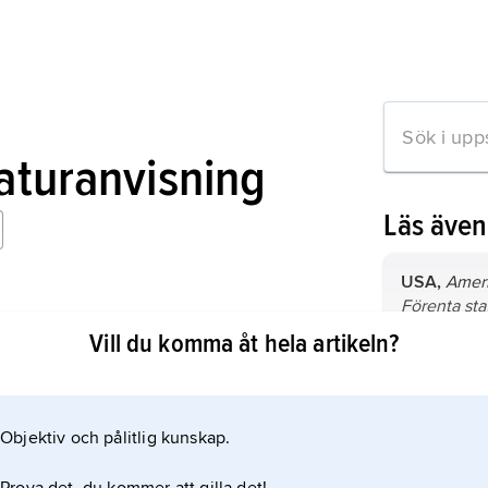
raturanvisning
Läs äve
USA,
Ameri
Förenta sta
: Key Thinkers
9,8 miljone
Vill du komma åt hela artikeln?
2
km
vatten)
(2024).
Tyskland,
r
Mellaneuro
Objektiv och pålitlig kunskap.
mation om artikeln